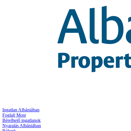
Ingatlan Albániában
Foglalj Most
Bérelhető ingatlanok
Nyaralás Albániában
Rólunk