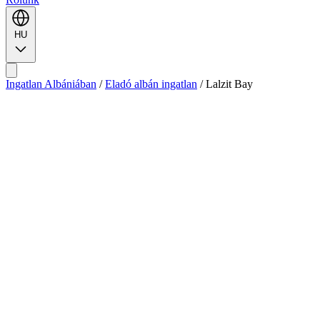
HU
Ingatlan Albániában
/
Eladó albán ingatlan
/
Lalzit Bay