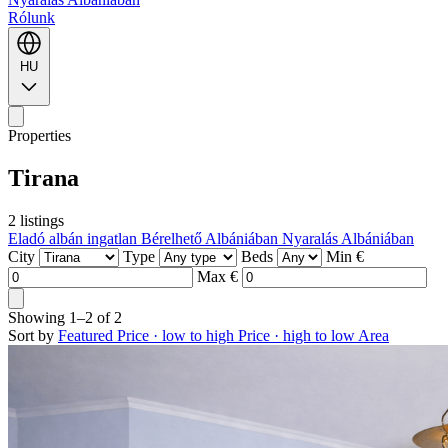
Rólunk
HU
Properties
Tirana
2 listings
Eladó albán ingatlan
Bérelhető Albániában
Nyaralás Albániában
City
Type
Beds
Min €
Max €
Showing
1–2
of
2
Sort by
Featured
Price · low to high
Price · high to low
Area