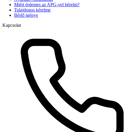
Miért érdemes az APG-vel bérelni?
Tulajdonos kérelme
Bérlő igénye
Kapcsolat