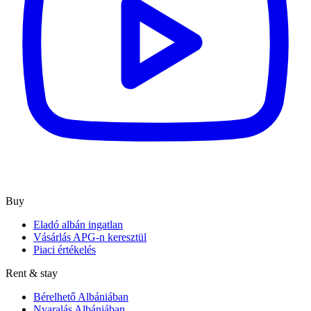
Buy
Eladó albán ingatlan
Vásárlás APG-n keresztül
Piaci értékelés
Rent & stay
Bérelhető Albániában
Nyaralás Albániában