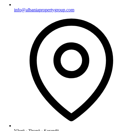
info@albaniapropertygroup.com
Vlorë · Tiranë · Sarandë