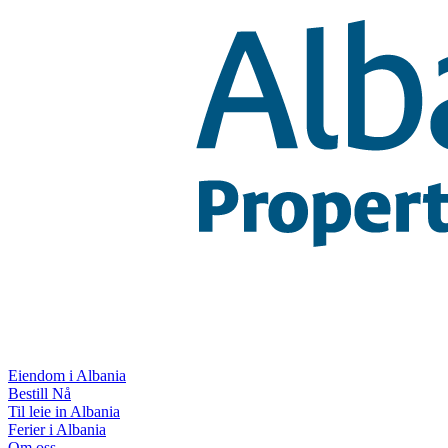
Eiendom i Albania
Bestill Nå
Til leie in Albania
Ferier i Albania
Om oss