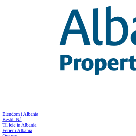
Eiendom i Albania
Bestill Nå
Til leie in Albania
Ferier i Albania
Om oss