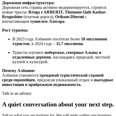
Дорожная инфраструктура:
Дорожная сеть страны активно модернизируется, строятся
новые трассы:
Rruga e ARBERIT, Thumane-Qafe Kashar-
Rrogozhine
(платная дорога),
Orikum-Dhermi
с
впечатляющим
туннелем Ллогара
.
Рост туризма:
В 2023 году Албанию посетили более
10 миллионов
туристов
, в 2024 году –
11,7 миллиона
.
Туристы изучают
побережье, северные Альпы и
отдаленные деревни
, наслаждаясь природой, местной
кухней и культурой.
Почему Албания:
Албания становится
трендовой туристической страной
среди европейцев
, предлагая уникальный отдых и
выгодные
инвестиции в прибрежную недвижимость
.
Talk to an advisor
A quiet conversation about your next step.
Tell us what you are looking for. We will reply within one business