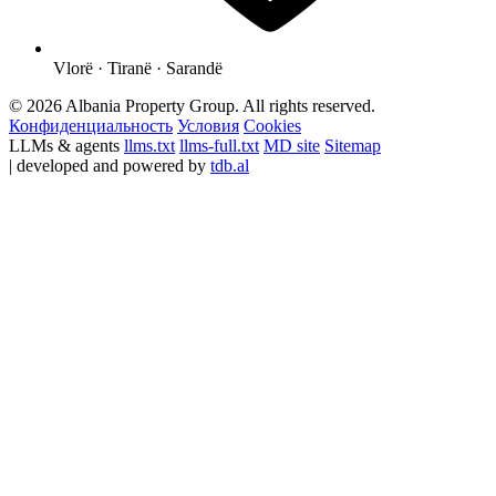
Vlorë · Tiranë · Sarandë
© 2026 Albania Property Group. All rights reserved.
Конфиденциальность
Условия
Cookies
LLMs & agents
llms.txt
llms-full.txt
MD site
Sitemap
| developed and powered by
tdb.al