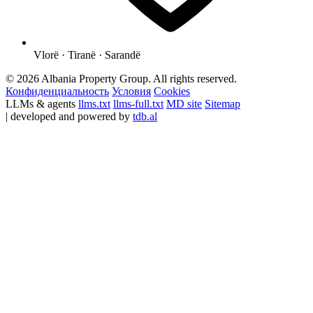
Vlorë · Tiranë · Sarandë
© 2026 Albania Property Group. All rights reserved.
Конфиденциальность
Условия
Cookies
LLMs & agents
llms.txt
llms-full.txt
MD site
Sitemap
| developed and powered by
tdb.al