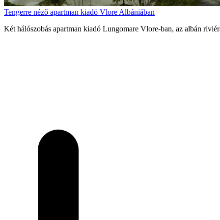
Tengerre néző apartman kiadó Vlore Albániában
Két hálószobás apartman kiadó Lungomare Vlore-ban, az albán riviérá