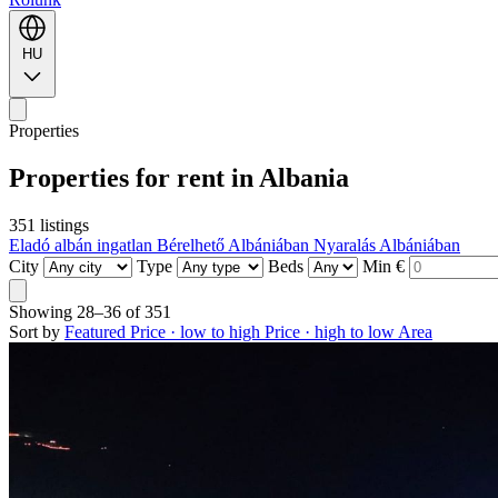
HU
Properties
Properties for rent in Albania
351 listings
Eladó albán ingatlan
Bérelhető Albániában
Nyaralás Albániában
City
Type
Beds
Min €
Showing
28–36
of
351
Sort by
Featured
Price · low to high
Price · high to low
Area