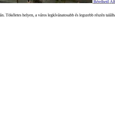
Bérelhető Al
n. Tökéletes helyen, a város legkívánatosabb és legszebb részén talá