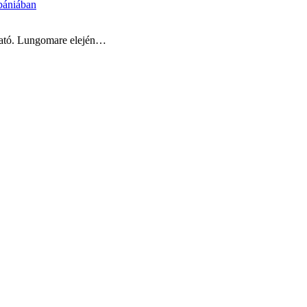
bániában
lható. Lungomare elején…