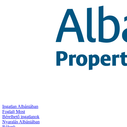
Ingatlan Albániában
Foglalj Most
Bérelhető ingatlanok
Nyaralás Albániában
Rólunk