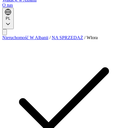
O nas
PL
Nieruchomość W Albanii
/
NA SPRZEDAŻ
/
Wlora