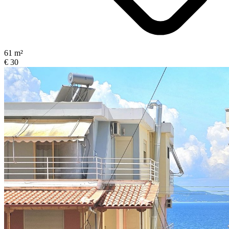
61 m²
€ 30