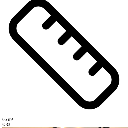
65 m²
€ 33