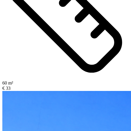
60 m²
€ 33