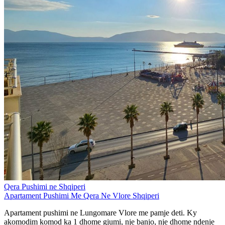
Qera Pushimi ne Shqiperi
Apartament Pushimi Me Qera Ne Vlore Shqiperi
Apartament pushimi ne Lungomare Vlore me pamje deti. Ky
akomodim komod ka 1 dhome gjumi, nje banjo, nje dhome ndenje