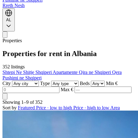
Rreth Nesh
AL
Properties
Properties for rent in Albania
352 listings
Shtepi Ne Shitje Shqiperi
Apartamente Qira ne Shqiperi
Qera
Pushimi ne Shqiperi
City
Type
Beds
Min €
Max €
Showing
1–9
of
352
Sort by
Featured
Price · low to high
Price · high to low
Area